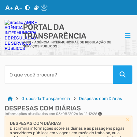
PORTAL DA
TRANSPARÊNCIA
AGIR - AGÊNCIA INTERMUNICIPAL DE REGULAÇÃO DE
SERVIÇOS PÚBLICOS
ACESSO RÁPIDO
Acessibilidade
Cidadão
Grupos da Transparência
Despesas com Diárias
DESPESAS COM DIÁRIAS
Autoatendimento
Informações atualizadas em:
03/08/2026 às 12:12:26
DESPESAS COM DIÁRIAS
Mapa do Site
Discrimina informações sobre as diárias e as passagens pagas
a servidores públicos em viagens em razão do trabalho, ou a