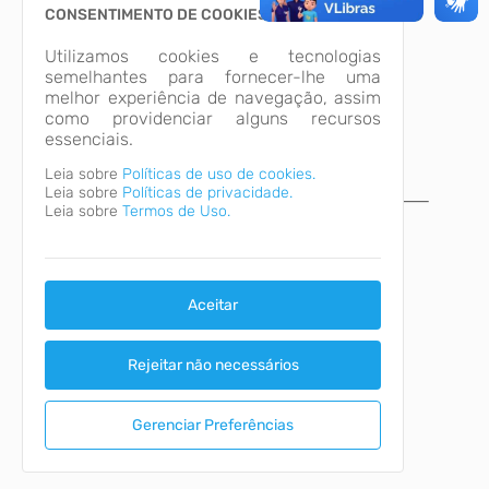
CONSENTIMENTO DE COOKIES
Utilizamos cookies e tecnologias
semelhantes para fornecer-lhe uma
melhor experiência de navegação, assim
como providenciar alguns recursos
essenciais.
Leia sobre
Políticas de uso de cookies.
Leia sobre
Políticas de privacidade.
Leia sobre
Termos de Uso.
A página não foi
encontrada!
Desculpe, a página que você procura não
existe ou está em manutenção.
Aceitar
Voltar para o início
Rejeitar não necessários
Gerenciar Preferências