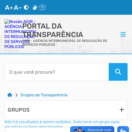
PORTAL DA
TRANSPARÊNCIA
AGIR - AGÊNCIA INTERMUNICIPAL DE REGULAÇÃO DE
SERVIÇOS PÚBLICOS
ACESSO RÁPIDO
Acessibilidade
Cidadão
Grupos da Transparência
Autoatendimento
GRUPOS
Não há resultados à serem exibidos. Selecione um grupo para
Mapa do Site
visualizar os itens relacionados.