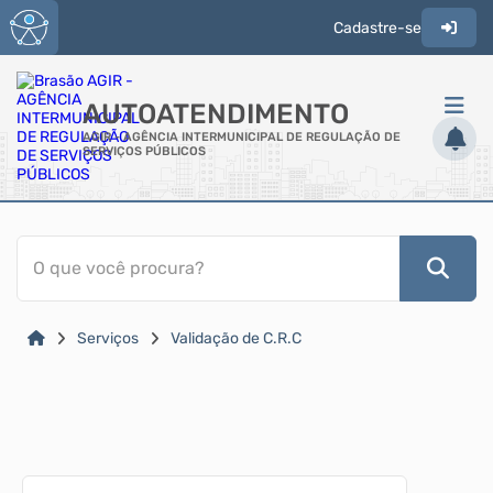
Cadastre-se
AUTOATENDIMENTO
AGIR - AGÊNCIA INTERMUNICIPAL DE REGULAÇÃO DE
SERVIÇOS PÚBLICOS
ACESSO RÁPIDO
O que você procura?
Acessibilidade
Cidadão
Serviços
Validação de C.R.C
Transparência